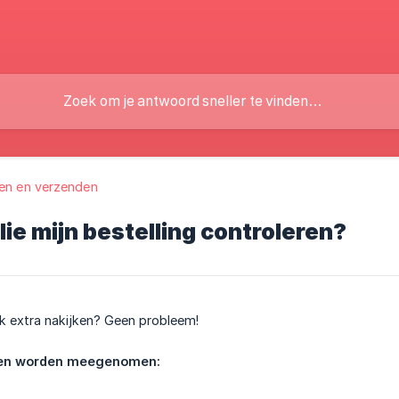
zen en verzenden
lie mijn bestelling controleren?
oek extra nakijken? Geen probleem!
ten worden meegenomen: