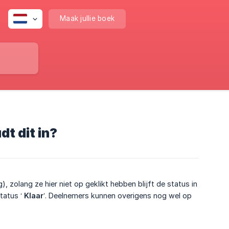
Maak jullie boek
dt dit in?
g), zolang ze hier niet op geklikt hebben blijft de status in
status ‘
Klaar
’. Deelnemers kunnen overigens nog wel op